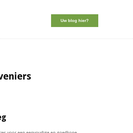
Uw blog hier?
oveniers
eg
Kies voor een eenvoudige en goedkope