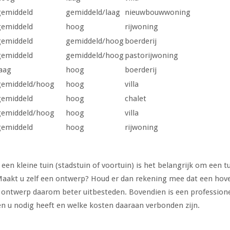
gemiddeld
gemiddeld/laag
nieuwbouwwoning
gemiddeld
hoog
rijwoning
gemiddeld
gemiddeld/hoog
boerderij
gemiddeld
gemiddeld/hoog
pastorijwoning
aag
hoog
boerderij
gemiddeld/hoog
hoog
villa
gemiddeld
hoog
chalet
gemiddeld/hoog
hoog
villa
gemiddeld
hoog
rijwoning
een kleine tuin (stadstuin of voortuin) is het belangrijk om een 
Maakt u zelf een ontwerp? Houd er dan rekening mee dat een hov
t ontwerp daarom beter uitbesteden. Bovendien is een professione
en u nodig heeft en welke kosten daaraan verbonden zijn.