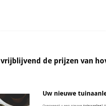
vrijblijvend de prijzen van h
Uw nieuwe tuinaanl
Overweegt u een nieuwe
tuinaanleg
? 