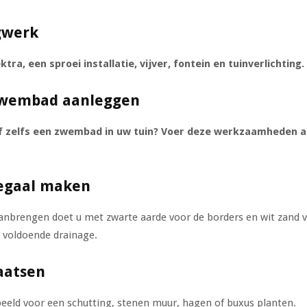
ngwerk
tra, een sproei installatie, vijver, fontein en tuinverlichting.
 zwembad aanleggen
of zelfs een zwembad in uw tuin? Voer deze werkzaamheden alt
 egaal maken
anbrengen doet u met zwarte aarde voor de borders en wit zand v
 voldoende drainage.
laatsen
rbeeld voor een schutting, stenen muur, hagen of buxus planten.