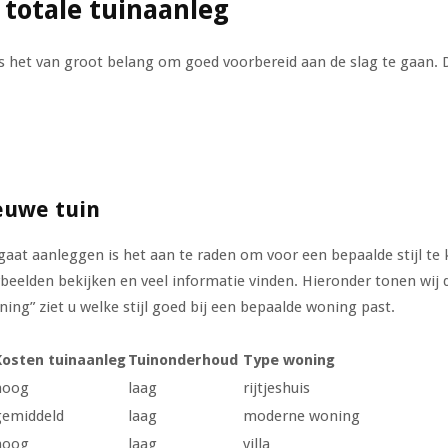
 totale tuinaanleg
s het van groot belang om goed voorbereid aan de slag te gaan. D
ieuwe tuin
aat aanleggen is het aan te raden om voor een bepaalde stijl te ki
eelden bekijken en veel informatie vinden. Hieronder tonen wij d
ing” ziet u welke stijl goed bij een bepaalde woning past.
Kosten tuinaanleg
Tuinonderhoud
Type woning
hoog
laag
rijtjeshuis
gemiddeld
laag
moderne woning
hoog
laag
villa